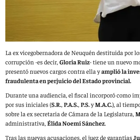
La ex vicegobernadora de Neuquén destituida por los
corrupción -es decir,
Gloria Ruiz
- tiene un nuevo mo
presentó nuevos cargos contra ella y
amplió la inv
fraudulenta en perjuicio del Estado provincial.
Durante una audiencia, el fiscal incorporó como imp
por sus iniciales (
S.R.
,
P.A.S.
,
P.S.
y
M.A.C.
), al tiem
sobre la ex secretaria de Cámara de la Legislatura,
M
administrativa,
Élida Noemí Sánchez
.
Tras las nuevas acusaciones, el juez de garantías
Ju