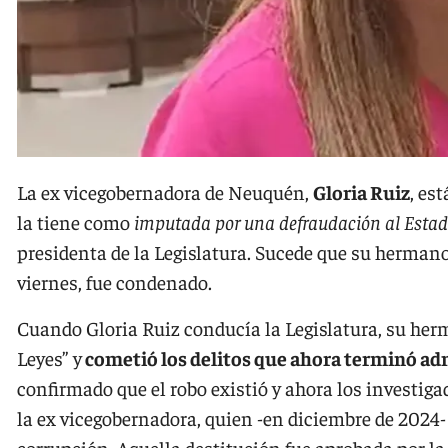
La ex vicegobernadora de Neuquén,
Gloria Ruiz
, es
la tiene como
imputada por una defraudación al Estad
presidenta de la Legislatura. Sucede que su herman
viernes, fue condenado.
Cuando Gloria Ruiz conducía la Legislatura, su herm
Leyes” y
cometió los delitos que ahora terminó a
confirmado que el robo existió y ahora los investiga
la ex vicegobernadora, quien -en diciembre de 2024-
corrupción. Aquella destitución fue aprobada por l