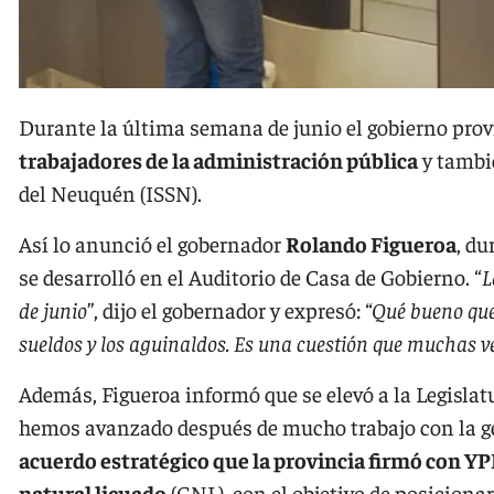
Durante la última semana de junio el gobierno prov
trabajadores de la administración pública
y tambié
del Neuquén (ISSN).
Así lo anunció el gobernador
Rolando Figueroa
, du
se desarrolló en el Auditorio de Casa de Gobierno. “
L
de junio
”, dijo el gobernador y expresó:
“Qué bueno qu
sueldos y los aguinaldos. Es una cuestión que muchas 
Además, Figueroa informó que se elevó a la Legislat
hemos avanzado después de mucho trabajo con la ge
acuerdo estratégico que la provincia firmó con YP
natural licuado
(GNL), con el objetivo de posiciona